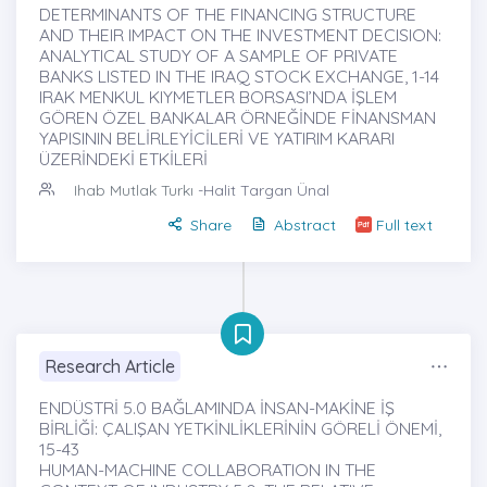
DETERMINANTS OF THE FINANCING STRUCTURE
AND THEIR IMPACT ON THE INVESTMENT DECISION:
ANALYTICAL STUDY OF A SAMPLE OF PRIVATE
BANKS LISTED IN THE IRAQ STOCK EXCHANGE, 1-14
IRAK MENKUL KIYMETLER BORSASI’NDA İŞLEM
GÖREN ÖZEL BANKALAR ÖRNEĞİNDE FİNANSMAN
YAPISININ BELİRLEYİCİLERİ VE YATIRIM KARARI
ÜZERİNDEKİ ETKİLERİ
Ihab Mutlak Turkı
-Halit Targan Ünal
Share
Abstract
Full text
Research Article
ENDÜSTRİ 5.0 BAĞLAMINDA İNSAN-MAKİNE İŞ
BİRLİĞİ: ÇALIŞAN YETKİNLİKLERİNİN GÖRELİ ÖNEMİ,
15-43
HUMAN-MACHINE COLLABORATION IN THE