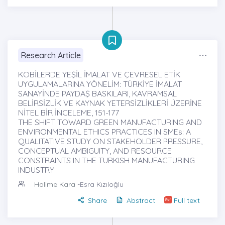
Research Article
KOBİLERDE YEŞİL İMALAT VE ÇEVRESEL ETİK
UYGULAMALARINA YÖNELİM: TÜRKİYE İMALAT
SANAYİNDE PAYDAŞ BASKILARI, KAVRAMSAL
BELİRSİZLİK VE KAYNAK YETERSİZLİKLERİ ÜZERİNE
NİTEL BİR İNCELEME, 151-177
THE SHIFT TOWARD GREEN MANUFACTURING AND
ENVIRONMENTAL ETHICS PRACTICES IN SMEs: A
QUALITATIVE STUDY ON STAKEHOLDER PRESSURE,
CONCEPTUAL AMBIGUITY, AND RESOURCE
CONSTRAINTS IN THE TURKISH MANUFACTURING
INDUSTRY
Halime Kara
-Esra Kızıloğlu
Share
Abstract
Full text