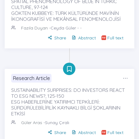
SPATIAL PHENOMENOLOGY OF BLUE IN TURKIC
CULTURE, 97-124
GÖKTEN KUBBEYE: TÜRK KÜLTÜRÜNDE MAVİNİN
İKONOGRAFİSİ VE MEKÂNSAL FENOMENOLOJİSİ
Fazıla Duyan
-Ceyda Güler - -
Share
Abstract
Full text
Research Article
SUSTAINABILITY SURPRISES: DO INVESTORS REACT
TO ESG NEWS?, 125-150
ESG HABERLERİNE YATIRIMCI TEPKİLERİ:
SÜRDÜRÜLEBİLİRLİK KAYNAKLI BİLGİ ŞOKLARININ
ETKİSİ
Güler Aras
-Sunay Çıralı
Share
Abstract
Full text