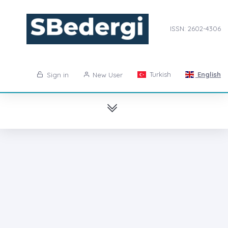
ISSN: 2602-4306
Turkish
English
Sign in
New User