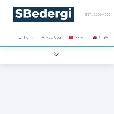
ISSN: 2602-4306
Turkish
English
Sign in
New User