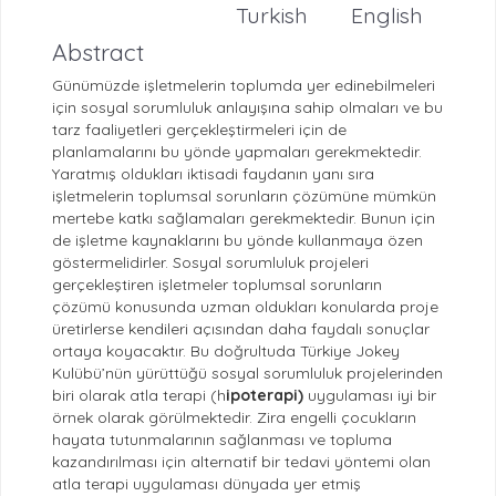
Turkish
English
Abstract
Günümüzde işletmelerin toplumda yer edinebilmeleri
için sosyal sorumluluk anlayışına sahip olmaları ve bu
tarz faaliyetleri gerçekleştirmeleri için de
planlamalarını bu yönde yapmaları gerekmektedir.
Yaratmış oldukları iktisadi faydanın yanı sıra
işletmelerin toplumsal sorunların çözümüne mümkün
mertebe katkı sağlamaları gerekmektedir. Bunun için
de işletme kaynaklarını bu yönde kullanmaya özen
göstermelidirler. Sosyal sorumluluk projeleri
gerçekleştiren işletmeler toplumsal sorunların
çözümü konusunda uzman oldukları konularda proje
üretirlerse kendileri açısından daha faydalı sonuçlar
ortaya koyacaktır. Bu doğrultuda Türkiye Jokey
Kulübü’nün yürüttüğü sosyal sorumluluk projelerinden
biri olarak atla terapi (h
ipoterapi)
uygulaması iyi bir
örnek olarak görülmektedir. Zira engelli çocukların
hayata tutunmalarının sağlanması ve topluma
kazandırılması için alternatif bir tedavi yöntemi olan
atla terapi uygulaması dünyada yer etmiş