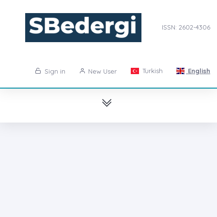
ISSN: 2602-4306
Turkish
English
Sign in
New User