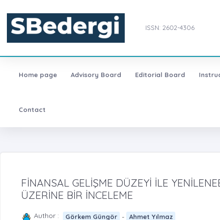
ISSN: 2602-4306
Home page
Advisory Board
Editorial Board
Instru
Contact
FİNANSAL GELİŞME DÜZEYİ İLE YENİLENEBİ
ÜZERİNE BİR İNCELEME
Author :
-
Görkem Güngör
Ahmet Yılmaz