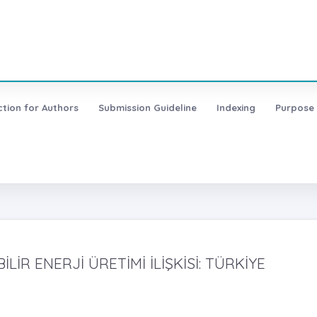
ction for Authors
Submission Guideline
Indexing
Purpose
LİR ENERJİ ÜRETİMİ İLİŞKİSİ: TÜRKİYE