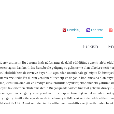
Mendeley
EndNote
Turkish
En
derek artmıştır. Bu duruma hızlı nüfus artışı da dahil edildiğinde enerji talebi old
rezerv açısından kısıtlıdır. Bu sebeple gelişmiş ve gelişmekte olan ülkeler enerji 
rülebilirlik hem de çevreye duyarlılık açısından önemli hale gelmiştir. Endüstriyel
 zarar vermektedir. Bu durum yenilenebilir enerji ve doğanın korunmasına olan duyar
e, kredi faiz oranları ve krediye ulaşılabilirlik, teşvikler, ekonomideki yatırım ikl
çeşitli faktörlerden etkilenmektedir. Bu çalışmada sadece finansal gelişme düzeyi il
nemi için finansal gelişme ve yenilenebilir enerji üretimi ilişkisi bakımından Türki
 5 gelişmiş ülke ile kıyaslanarak incelenmiştir. IMF veri setinden elde edilen fina
deksleri ile OECD veri setinden temin edilen yenilenebilir enerji verilerinden harek