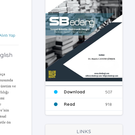
Alıntı Yap
glish
ukça
konusunda
 üretim ve
Download
507
lılığı
imi
Read
918
e
ye’nin
nsal
etle ön
LINKS