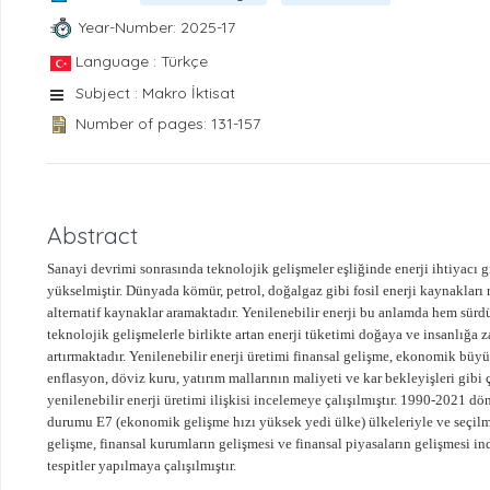
Year-Number: 2025-17
Language : Türkçe
Subject : Makro İktisat
Number of pages: 131-157
Abstract
Sanayi devrimi sonrasında teknolojik gelişmeler eşliğinde enerji ihtiyacı gi
yükselmiştir. Dünyada kömür, petrol, doğalgaz gibi fosil enerji kaynakları 
alternatif kaynaklar aramaktadır. Yenilenebilir enerji bu anlamda hem sürdü
teknolojik gelişmelerle birlikte artan enerji tüketimi doğaya ve insanlığa
artırmaktadır. Yenilenebilir enerji üretimi finansal gelişme, ekonomik büyüm
enflasyon, döviz kuru, yatırım mallarının maliyeti ve kar bekleyişleri gibi 
yenilenebilir enerji üretimi ilişkisi incelemeye çalışılmıştır. 1990-2021 dö
durumu E7 (ekonomik gelişme hızı yüksek yedi ülke) ülkeleriyle ve seçilmiş
gelişme, finansal kurumların gelişmesi ve finansal piyasaların gelişmesi in
tespitler yapılmaya çalışılmıştır.