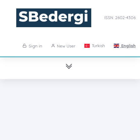
ISSN: 2602-4306
Turkish
English
Sign in
New User