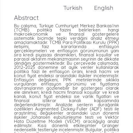
Turkish
English
Abstract
Bu çalışma, Türkiye Cumhuriyet Merkez Bankası’nın
(TCMB) politika faizini belirlerken hangi
makroekonomik ve finansal göstergelere
sistematik biçimde tepki verdiğini analiz etmeyi
amaçlamaktadır. TCMB Para Politikası Kurulu (PPK)
iletişimi, faiz kararlarında enflasyon
gerçekleşmeleri ve enflasyon görünümünün yanı
sıra kredi piyasası dinamikleri, finansal koşullar ve
parasal aktarım mekanizmasının seyrinin de dikkate
alındığını göstermektedir. Bu çerçevede çalışmada,
2012–2025 dönemine ait aylık veriler kullanılarak
politika faizi ile enflasyon oranı, kredi hacmi ve
konut fiyat endeksi arasındaki ilişkiler incelenmiştir.
Enflasyon değişkeni, PPK metinlerinde sıklıkla
vurgulanan enflasyon görünümü ve fiyatlama
davranışlarının gözlenebilir bir göstergesi olarak
ele alınırken; kredi hacmi finansal koşullar ve kredi
kanalı, konut fiyat endeksi ise varlık fiyatları ve
finansal istikrar kanalı kapsamında
değerlendirilmiştir. Analizde serilerin durağanlık
özellikleri Augmented Dickey-Fuller (ADF) testi ile
araştırılmış; değişkenler arasındaki uzun dönemli
ilişkiler Johansen eşbütünleşme testi ve Vektör
Hata Düzeltme Modeli (VECM) aracılığıyla analiz
edilmiştir. Kısa dönemli etkileşimler Granger
nedensellik testleriyle incelenmiştir. Bulgular, politika