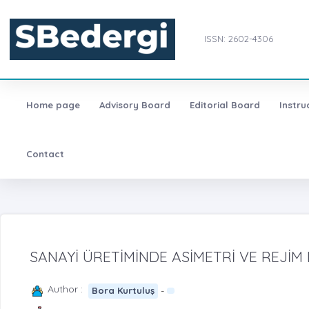
ISSN: 2602-4306
Home page
Advisory Board
Editorial Board
Instru
Contact
SANAYİ ÜRETİMİNDE ASİMETRİ VE REJİM D
Author :
-
Bora Kurtuluş