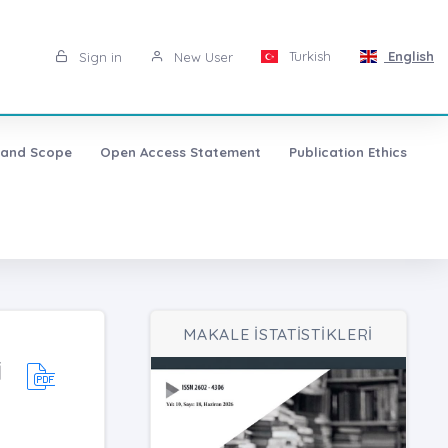
Turkish
English
Sign in
New User
 and Scope
Open Access Statement
Publication Ethics
MAKALE İSTATİSTİKLERİ
İ