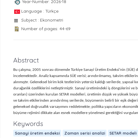
Year-Number: 2026-18
Language : Türkçe
Subject : Ekonometri
Number of pages: 44-69
Abstract
Bu çalışma, 2005 sonrası dönemde Türkiye Sanayi Üretim Endeksi’nin (SÜE) di
incelemektedir. Analiz kapsamında SÜE verisi; arındırılmamış, takvim etkilerin
alınmıştır. Geleneksel birim kök testlerinin yetersiz kaldığı serilerde, yapısal 
durağanlık özelliklerini netleştirmiştir. Sanayi üretimindeki iş döngülerini 
oranları) üzerinden kurulan SETAR modelleri, üretimin düşük ve yüksek büyüme
ve takvim etkilerinden arındırılmış serilerde, büyümenin belirli bir eşik değeri
geleneksel doğrusallık varsayımını reddetmekte; politika yapıcıların ekonomik a
büyüme rejimini dikkate alan esnek modellere yönelmesi gerektiğini vurgulam
Keywords
Sanayi üretim endeksi
Zaman serisi analizi
SETAR modeli