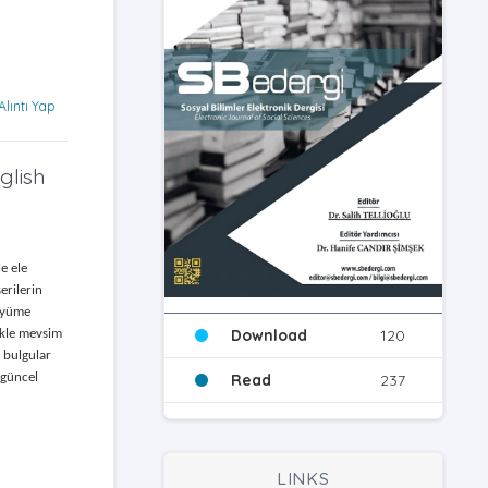
Alıntı Yap
glish
e ele
erilerin
büyüme
Download
120
ikle mevsim
n bulgular
Read
237
 güncel
LINKS