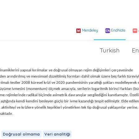
Mendeley
EndNote
Turkish
En
namiklerini yapısal kırılmalar ve doğrusal olmayan rejim değişimleri çerçevesinde
den arındırılmış ve mevsimsel düzeltilmiş formları dahil olmak üzere beş farklı türeviyl
kırılmalı testler 2008 küresel krizi ve 2020 pandemisinin yarattığı şokları modelleyerek s
ve büyüme ivmesini (momentum) ölçmek amacıyla, serilerin logaritmik birinci farkları (
 rejimlerinde radikal biçimde asimetrik davranışlar sergilediğini kanıtlamıştır. Özell
 aştığında kendi kendini besleyen güçlü bir ivme kazandığı tespit edilmiştir.
Elde edile
ktiviteyi ve krizlere yönelik teşvikleri yönetirken tek tip doğrusal yaklaşımlar yerine,
aktadır.
Doğrusal olmama
Veri analitiği